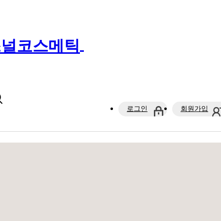
로그인
회원가입
정보/일정
틈새강의
나의 강의실