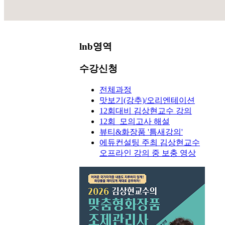
lnb영역
수강신청
전체과정
맛보기(강추)/오리엔테이션
12회대비 김상현교수 강의
12회_모의고사 해설
뷰티&화장품 '틈새강의'
에듀컨설팅 주최 김상현교수
오프라인 강의 중 보충 영상