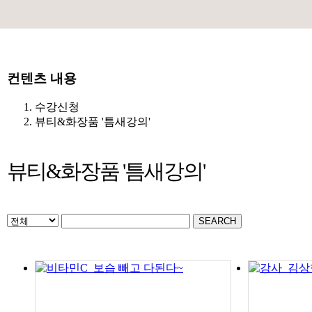
컨텐츠 내용
수강신청
뷰티&화장품 '틈새강의'
뷰티&화장품 '틈새강의'