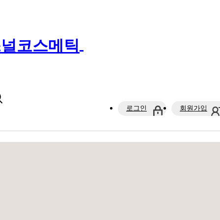
로그인
회원가입
정보/일정
틈새강의
나의 강의실