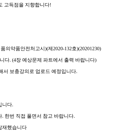
도 고득점을 지향합니다
!
식품의약품안전처고시
)(
제
2020-132
호
)(20201230)
립니다
. (4
장 예상문제 파트에서 출력 바랍니다
)
구해서 보충강의로 업로드 예정입니다
.
입니다
.
다
.
한번 직접 풀면서 참고 바랍니다
.
 탑재했습니다