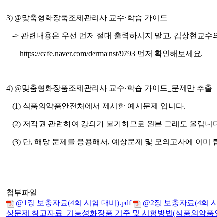
3) @
맞춤형화장품조제관리사 교수
·
학습 가이드
->
관련내용은 우선 먼저 절대 출력하시지 말고
,
김상현교수의
https://cafe.naver.com/dermainst/9793
먼저 확인해보세요
.
4) @
맞춤형화장품조제관리사 교수
·
학습 가이드
_
문제만 추출
(1)
식품의약품안전처에서 제시한 예시문제 입니다
.
(2)
저작권 관련하여 강의가 불가하므로 원본 그래도 올립니
(3)
단
,
해당 문제를 응용해서
,
예상문제 및 모의고사에 이미
첨부파일
@1장 보충자료(4회 시험 대비).pdf
@2장 보충자료(4회 시험
상문제 참고자료_기능성화장품 기준 및 시험방법(식품의약품안전처고시)(