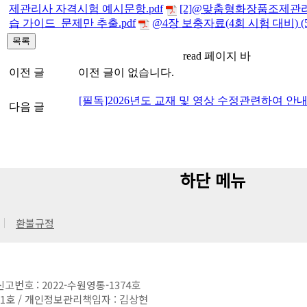
제관리사 자격시험 예시문항.pdf
[2]@맞춤형화장품조제관리
습 가이드_문제만 추출.pdf
@4장 보충자료(4회 시험 대비) (5)
read 페이지 바
이전 글
이전 글이 없습니다.
[필독]2026년도 교재 및 영상 수정관련하여 안
다음 글
하단 메뉴
환불규정
신고번호 : 2022-수원영통-1374호
201호 / 개인정보관리책임자 : 김상현